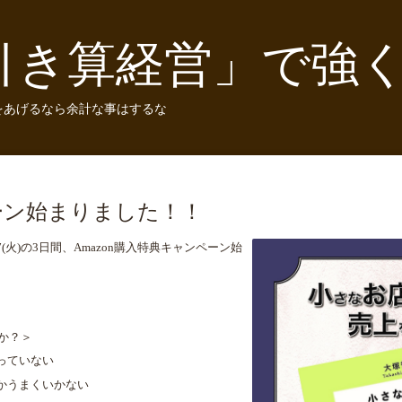
引き算経営」で強
をあげるなら余計な事はするな
ペーン始まりました！！
(
火
)
の
3
日間、
Amazon
購入特典キャンペーン始
か？＞
っていない
かうまくいかない