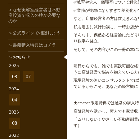
✅
教育や求人、離職率について解決
＞なぜ美容室経営者は不動
✅
業務が複雑になりすぎて差別化が
産投資で収入の柱が必要な
など、店舗経営者の方は数えきれな
のか
私も過去に試行錯誤し、一時お店が
＞公式ラインで相談しよう
そんな中、偶然ある経営論にたどり
り数字を確立。
＞書籍購入特典はコチラ
そして、その内容がこの一冊の本に
＞お知らせ
2025
明日からでも、誰でも実践可能な経
うに店舗経営で悩みを抱えている方
08
07
現場経験の無いコンサルタントでは
ているからこそ、あなたの経営観に
2024
04
★
amazon
限定特典では通常の購入特
店舗経験を活かし、素人でも家賃収
2023
「ムリしない！やさしい不動産副業
08
す）
2022