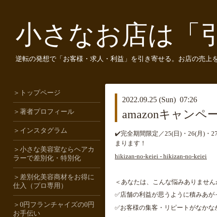
小さなお店は「
逆転の発想で「お客様・求人・利益」を引き寄せる。お店の売上
＞トップページ
2022.09.25 (Sun) 07:26
＞著者プロフィール
amazonキャン
＞インスタグラム
✔️
完全期間限定／
25(
日
)
・
26(
月
)
・
27
まります！
＞小さな美容室ならヘアカ
hikizan-no-keiei - hikizan-no-keiei
ラーで差別化・特別化
＞差別化美容商材をお得に
＜あなたは、こんな悩みありません
仕入（プロ専用）
✅
店舗の利益が思うように積みあが
＞0円フランチャイズの0円
✅
お客様の集客・リピートがなかな
お手伝い