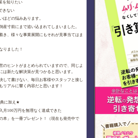
策を知りたい
できない
いほどの悩みあります。
倒産寸前にまで追い込まれてしまいました。
着き、様々な事業展開にもそれが見事当てはま
なりました！
営のヒントがまとめられていますので、同じよ
には新たな解決策が見つかると思います。
決して書けない、毎日お客様やスタッフと接し
もリアルに響く内容だと思います！
典に加え
★
入月
100
万円を無理なく達成できた
の本」を一冊プレゼント！（現在も発売中で