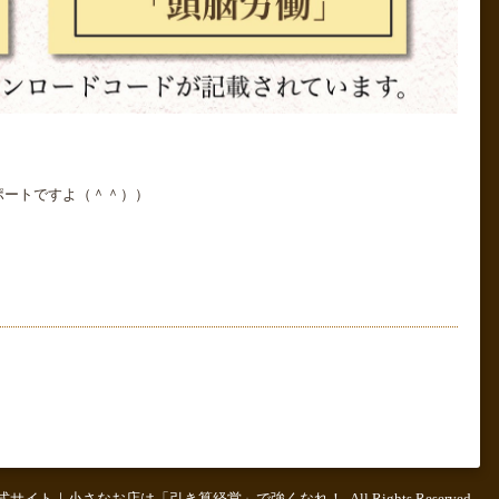
ポートですよ（＾＾））
公式サイト｜小さなお店は「引き算経営」で強くなれ！
. All Rights Reserved.