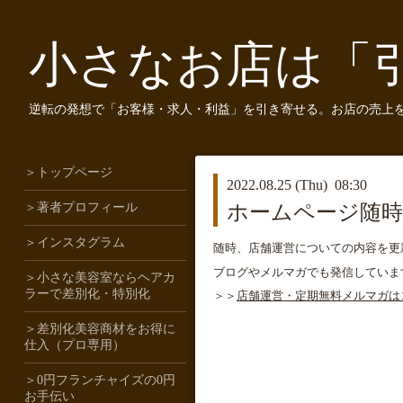
小さなお店は「
逆転の発想で「お客様・求人・利益」を引き寄せる。お店の売上
＞トップページ
2022.08.25 (Thu) 08:30
＞著者プロフィール
ホームページ随時
＞インスタグラム
随時、店舗運営についての内容を更
ブログやメルマガでも発信していま
＞小さな美容室ならヘアカ
ラーで差別化・特別化
＞＞
店舗運営・定期無料メルマガは
＞差別化美容商材をお得に
仕入（プロ専用）
＞0円フランチャイズの0円
お手伝い