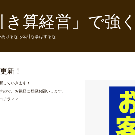
引き算経営」で強
をあげるなら余計な事はするな
更新！
新していきます！
すので、お気軽に登録お願いします。
コチラ
＜＜