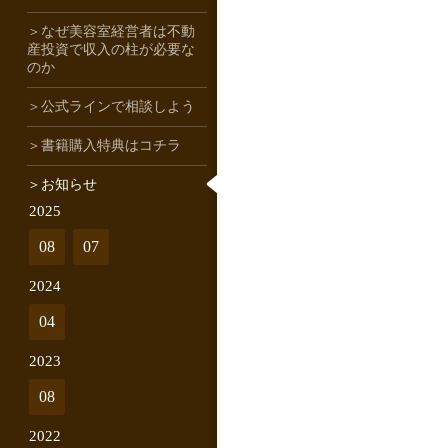
＞なぜ美容室経営者は不動
産投資で収入の柱が必要な
のか
＞公式ラインで相談しよう
＞書籍購入特典はコチラ
＞お知らせ
2025
08
07
2024
04
2023
08
2022